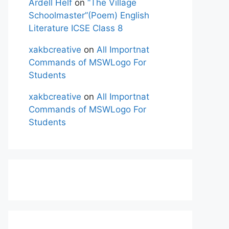
Ardell Helf
on
“The Village
Schoolmaster”(Poem) English
Literature ICSE Class 8
xakbcreative
on
All Importnat
Commands of MSWLogo For
Students
xakbcreative
on
All Importnat
Commands of MSWLogo For
Students