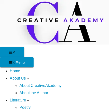
Skip
to
content
Menu
Menu
Home
About Us
About CreativeAkademy
About the Author
Literature
Poetry