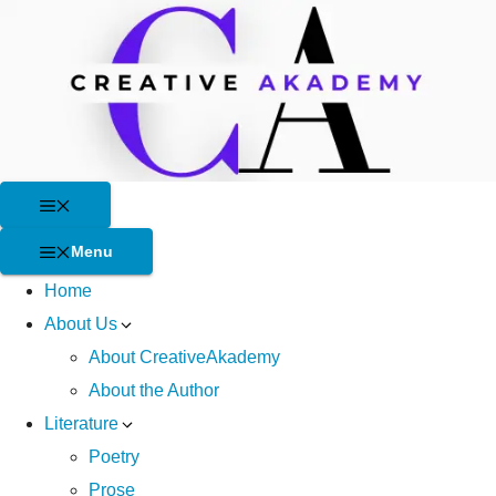
Skip
to
content
Menu
Menu
Home
About Us
About CreativeAkademy
About the Author
Literature
Poetry
Prose