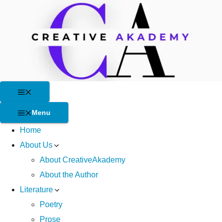
Skip
to
content
Menu
Menu
Home
About Us
About CreativeAkademy
About the Author
Literature
Poetry
Prose