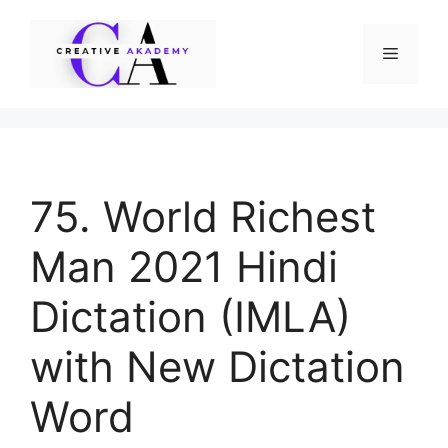
Skip
to
Menu
content
75. World Richest
Man 2021 Hindi
Dictation (IMLA)
with New Dictation
Word