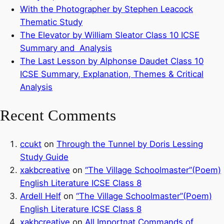
With the Photographer by Stephen Leacock
Thematic Study
The Elevator by William Sleator Class 10 ICSE
Summary and Analysis
The Last Lesson by Alphonse Daudet Class 10
ICSE Summary, Explanation, Themes & Critical
Analysis
Recent Comments
ccukt
on
Through the Tunnel by Doris Lessing
Study Guide
xakbcreative
on
“The Village Schoolmaster”(Poem)
English Literature ICSE Class 8
Ardell Helf
on
“The Village Schoolmaster”(Poem)
English Literature ICSE Class 8
xakbcreative
on
All Importnat Commands of