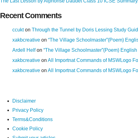
The Last Lesson by Alphonse Daudet Class 10 ICSE Summary, 
Recent Comments
ccukt
on
Through the Tunnel by Doris Lessing Study Gui
xakbcreative
on
“The Village Schoolmaster”(Poem) Englis
Ardell Helf
on
“The Village Schoolmaster”(Poem) English 
xakbcreative
on
All Importnat Commands of MSWLogo Fo
xakbcreative
on
All Importnat Commands of MSWLogo Fo
Disclaimer
Privacy Policy
Terms&Conditions
Cookie Policy
Submit your articles