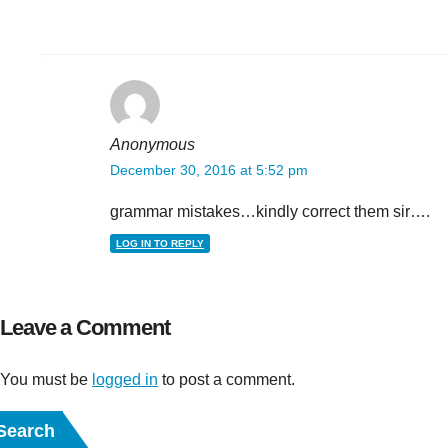
Anonymous
December 30, 2016 at 5:52 pm
grammar mistakes…kindly correct them sir….
LOG IN TO REPLY
Leave a Comment
You must be
logged in
to post a comment.
Search