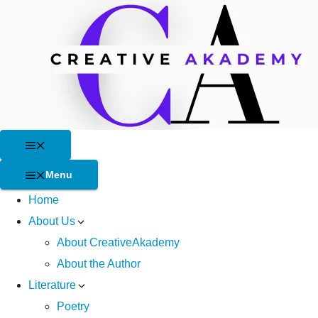
Skip
to
content
Menu
Menu
Home
About Us
About CreativeAkademy
About the Author
Literature
Poetry